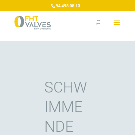
/*/GA4/*/
/*/Tag Manager/*/
/*/Google Ads/*/
94 498 05 13
SCHW
IMME
NDE