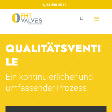
/*/GA4/*/
/*/Tag Manager/*/
/*/Google Ads/*/
94 498 05 13
QUALITÄTSVENTI
LE
Ein kontinuierlicher und
umfassender Prozess