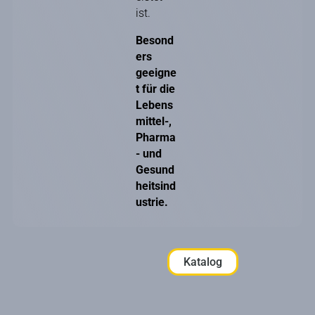
ist.
Besond
ers
geeigne
t für die
Lebens
mittel-,
Pharma
- und
Gesund
heitsind
ustrie.
Katalog