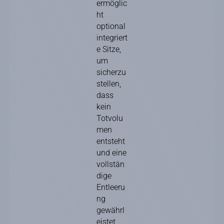
ermöglic
ht
optional
integriert
e Sitze,
um
sicherzu
stellen,
dass
kein
Totvolu
men
entsteht
und eine
vollstän
dige
Entleeru
ng
gewährl
eistet