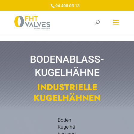
/*/GA4/*/
/*/Tag Manager/*/
/*/Google Ads/*/
94 498 05 13
BODENABLASS-
KUGELHÄHNE
INDUSTRIELLE
KUGELHÄHNEN
Boden-
Kugelhä
hne sind