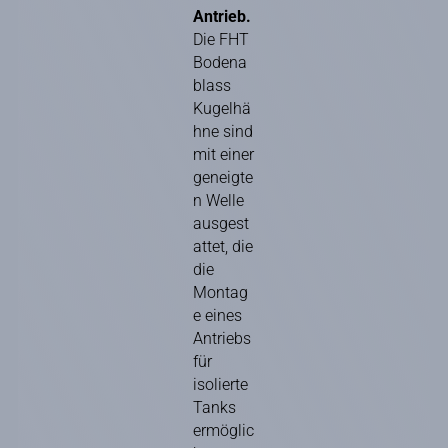
Antrieb.
Die FHT
Bodena
blass
Kugelhä
hne sind
mit einer
geneigte
n Welle
ausgest
attet, die
die
Montag
e eines
Antriebs
für
isolierte
Tanks
ermöglic