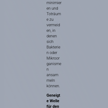
minimier
en und
Toträum
e zu
vermeid
en, in
denen
sich
Bakterie
n oder
Mikroor
ganisme
n
ansam
meln
können.
Geneigt
e Welle
für den