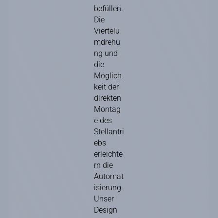
befüllen.
Die
Viertelu
mdrehu
ng und
die
Möglich
keit der
direkten
Montag
e des
Stellantri
ebs
erleichte
rn die
Automat
isierung.
Unser
Design