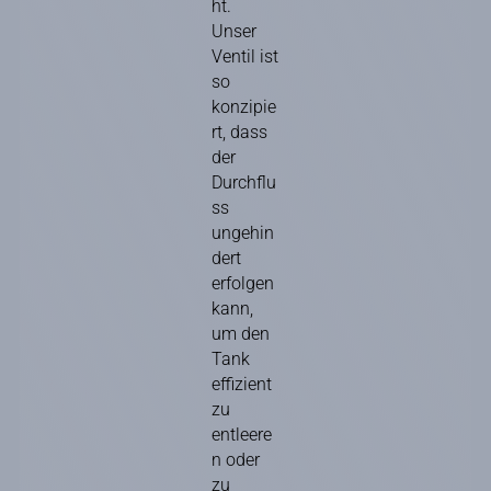
ht.
Unser
Ventil ist
so
konzipie
rt, dass
der
Durchflu
ss
ungehin
dert
erfolgen
kann,
um den
Tank
effizient
zu
entleere
n oder
zu