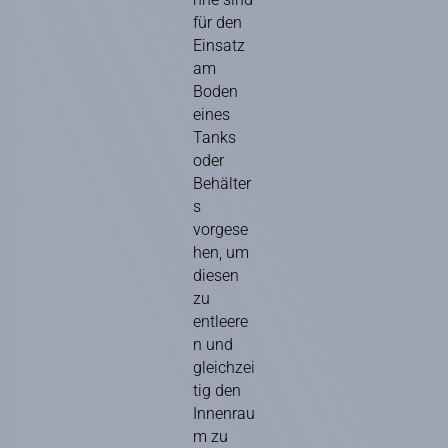
für den
Einsatz
am
Boden
eines
Tanks
oder
Behälter
s
vorgese
hen, um
diesen
zu
entleere
n und
gleichzei
tig den
Innenrau
m zu