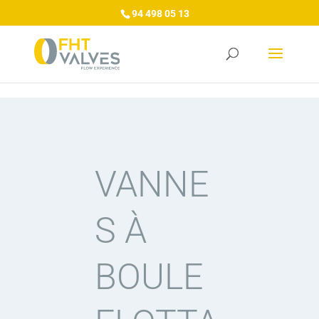
/*/GA4/*/
/*/Tag Manager/*/
/*/Google Ads/*/
94 498 05 13
VANNE
S À
BOULE